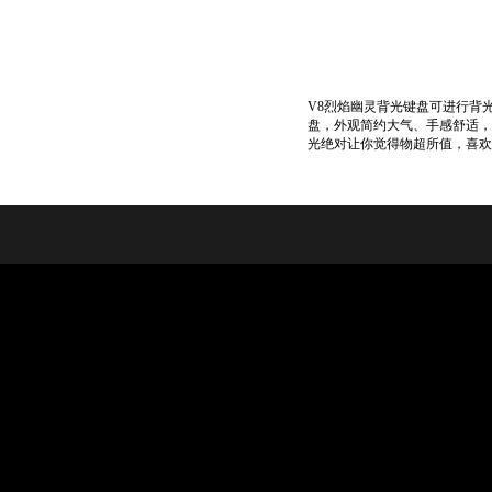
V8烈焰幽灵背光键盘可进行背
盘，外观简约大气、手感舒适，
光绝对让你觉得物超所值，喜欢