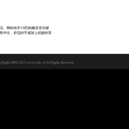
活。网际快车V8烈焰幽灵背光键
售99元，舒适的手感加上炫丽的背
yRight 2000-2015 www.wjkc.cn All Rights Reserved.