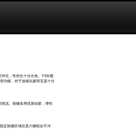
99元，性价比十分出色。V8外观
突功能，对于游戏玩家而言是十分
字的情况。按键采用优质硅胶，弹性
。
现指定按键区域任意六键组合不冲