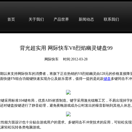
首页
关于我们
产品世界
新闻动态
联系我们
背光超实用 网际快车V8烈焰幽灵键盘99
网际快车 时间:2012-03-28
期以来支持网际快车的消费者，将旗下正在热销的V8烈焰幽灵由128元的价格直接降至
面快捷FN组合功能键快速实现办公及娱乐需求，值得一提的是此款
键盘
多键同击不冲
按键采用标准104键布局，优质ABS材质制造。键字采用激光镭雕工艺，不易出现掉
还对键盘按键进行了静音处理，避免夜晚游戏或办公时发出的噪音影响到其他人休息
在性能方面设计也十分贴合游戏用户的需求。多键同击不冲突技术的应用，可轻松实
让玩家轻松玩转各类电脑游戏。