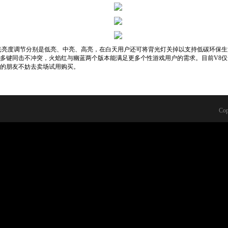
光亮度调节分别是低亮、中亮、高亮，在白天用户还可将背光灯关掉以支持低碳环保生
多键同击不冲突，火焰红与幽蓝两个版本能满足更多个性游戏用户的需求。目前V8仅
的朋友不妨去卖场试用购买。
Cop